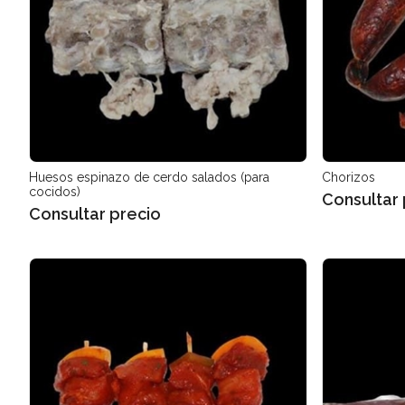
Huesos espinazo de cerdo salados (para
Chorizos
cocidos)
Consultar 
Consultar precio