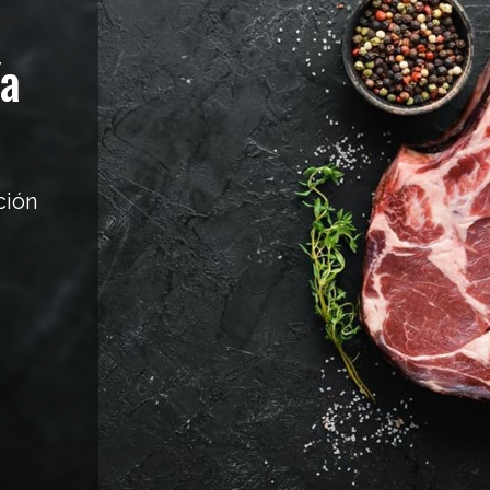
ía
ción