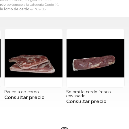
ducto en stock, recogida en tienda.
erdo
pertenece a la categoría
Cerdo
(5).
de lomo de cerdo
en "Cerdo".
Panceta de cerdo
Solomillo cerdo fresco
envasado
Consultar precio
Consultar precio