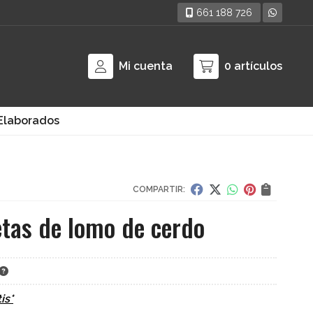
661 188 726
Mi cuenta
0
artículos
Elaborados
COMPARTIR:
tas de lomo de cerdo
is*