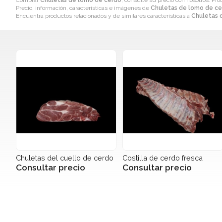
Comprar
Chuletas de lomo de cerdo
, consulte su precio con nosotros. Pro
Precio, información, características e imágenes de
Chuletas de lomo de c
Encuentra productos relacionados y de similares características a
Chuletas 
Chuletas del cuello de cerdo
Costilla de cerdo fresca
Consultar precio
Consultar precio