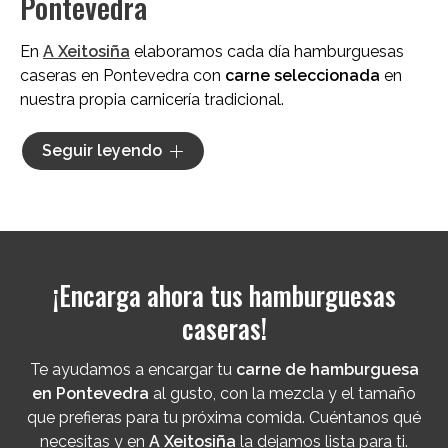
Pontevedra
En
A Xeitosiña
elaboramos cada día hamburguesas
caseras en Pontevedra con
carne seleccionada
en
nuestra propia carnicería tradicional.
Nos encargamos de todo el proceso: escogemos la
Seguir leyendo
pieza, la picamos al punto justo y damos forma a cada
hamburguesa
sin aditivos ni rellenos
. Esa carne de
hamburguesa en Pontevedra cuidada de principio a fin
es la que marca la diferencia. Por eso, cada vez son
más los clientes que eligen nuestra
hamburguesa
¡Encarga ahora tus hamburguesas
casera en Pontevedra
para sus comidas del día a día
y para las ocasiones especiales.
caseras!
Te ayudamos a encargar tu
carne de hamburguesa
en Pontevedra
al gusto, con la mezcla y el tamaño
que prefieras para tu próxima comida. Cuéntanos qué
necesitas y en
A Xeitosiña
la dejamos lista para ti.